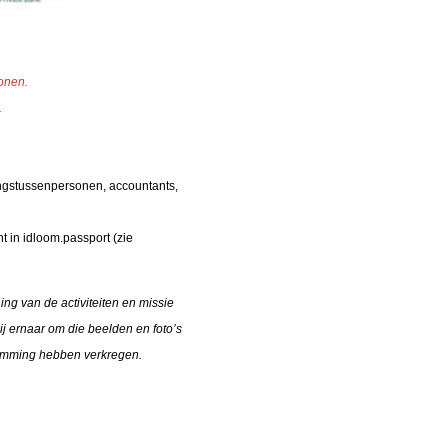
wonen.
.
ringstussenpersonen, accountants,
t in idloom.passport (zie
ing van de activiteiten en missie
j ernaar om die beelden en foto’s
stemming hebben verkregen.