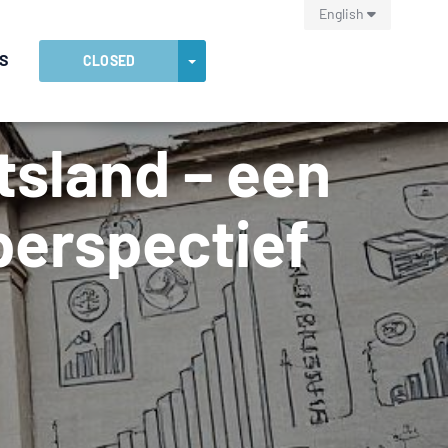
English
S
TOGGLE DROPDOWN
CLOSED
tsland – een
perspectief