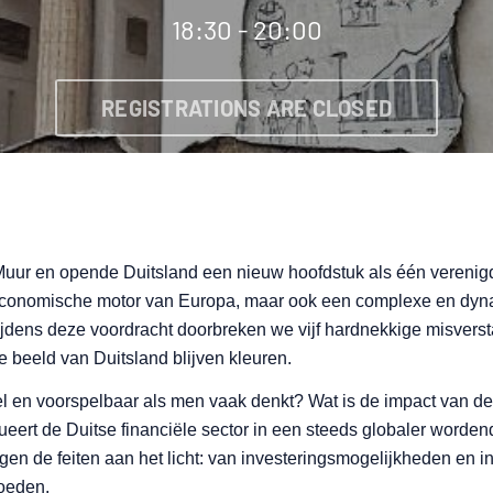
18:30 - 20:00
REGISTRATIONS ARE CLOSED
 Muur en opende Duitsland een nieuw hoofdstuk als één verenigd l
 economische motor van Europa, maar ook een complexe en dyn
ijdens deze voordracht doorbreken we vijf hardnekkige misverst
 beeld van Duitsland blijven kleuren.
iel en voorspelbaar als men vaak denkt? Wat is de impact van 
ueert de Duitse financiële sector in een steeds globaler word
ngen de feiten aan het licht: van investeringsmogelijkheden en 
loeden.