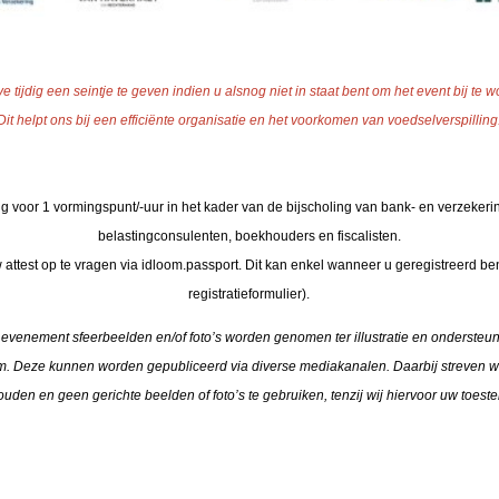
ve tijdig een seintje te geven indien u alsnog niet in staat bent om het event bij te 
Dit helpt ons bij een efficiënte organisatie en het voorkomen van voedselverspilling
ng voor 1 vormingspunt/-uur in het kader van de bijscholing van bank- en verzeke
belastingconsulenten, boekhouders en fiscalisten.
uw attest op te vragen via idloom.passport. Dit kan enkel wanneer u geregistreerd ben
registratieformulier).
et evenement sfeerbeelden en/of foto’s worden genomen ter illustratie en ondersteun
m. Deze kunnen worden gepubliceerd via diverse mediakanalen. Daarbij streven wi
ouden en geen gerichte beelden of foto’s te gebruiken, tenzij wij hiervoor uw toe