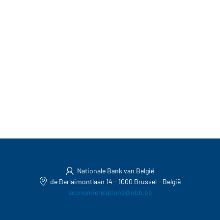
Nationale Bank van België
de Berlaimontlaan 14
-
1000 Brussel
-
België
economicrelations@nbb.be