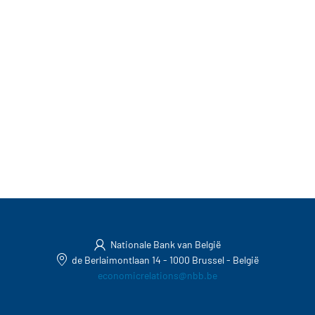
Nationale Bank van België
de Berlaimontlaan 14
-
1000 Brussel
-
België
economicrelations@nbb.be